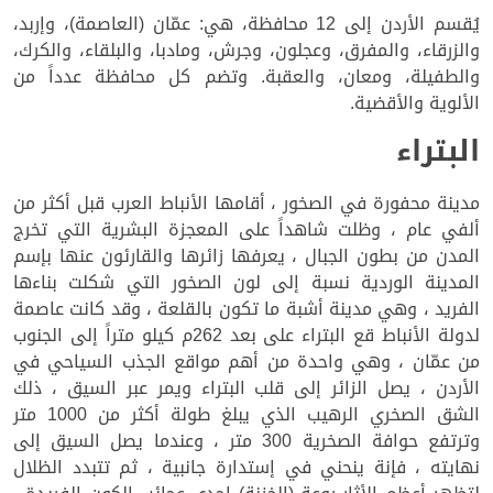
يُقسم الأردن إلى 12 محافظة، هي: عمّان (العاصمة)، وإربد،
والزرقاء، والمفرق، وعجلون، وجرش، ومادبا، والبلقاء، والكرك،
والطفيلة، ومعان، والعقبة. وتضم كل محافظة عدداً من
الألوية والأقضية.
البتراء
مدينة محفورة في الصخور ، أقامها الأنباط العرب قبل أكثر من
ألفي عام ، وظلت شاهداً على المعجزة البشرية التي تخرج
المدن من بطون الجبال ، يعرفها زائرها والقارئون عنها بإسم
المدينة الوردية نسبة إلى لون الصخور التي شكلت بناءها
الفريد ، وهي مدينة أشبة ما تكون بالقلعة ، وقد كانت عاصمة
لدولة الأنباط قع البتراء على بعد 262م كيلو متراً إلى الجنوب
من عمّان ، وهي واحدة من أهم مواقع الجذب السياحي في
الأردن ، يصل الزائر إلى قلب البتراء ويمر عبر السيق ، ذلك
الشق الصخري الرهيب الذي يبلغ طولة أكثر من 1000 متر
وترتفع حوافة الصخرية 300 متر ، وعندما يصل السيق إلى
نهايته ، فإنة ينحني في إستدارة جانبية ، ثم تتبدد الظلال