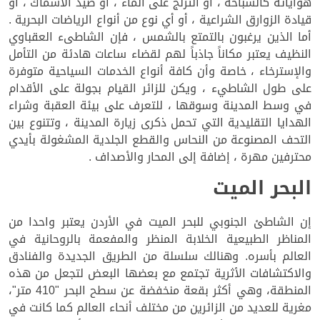
هواياتة كالسباحة ، أو التزلج على الماء ، أو صيد الأسماك ، أو
قيادة الزوارق الشراعية ، أو أي نوع من أنواع الرياضات البحرية .
أما الذين يرغبون بالتمتع بالشمس ، فإن الشاطىء العقباوي
النظيف يعتبر مكاناً جاذباً لهم لقضاء ساعات هادئة من التأمل
والإسترخاء ، خاصة وأن كافة أنواع الخدمات السياحية متوفرة
على طول الشاطيء ، ويكن للزائر القيام بجولة على الأقدام
في وسط المدينة وسوقها ، للتعرف على بيئة العقبة وشراء
الهدايا التقليدية التي تحمل ذكرى زيارة المدينة ، وتتنوع بين
التحف المصنوعة من النحاس والقطع الجلدية المشغولة بأيدي
محترفين مهرة ، إضافة إلى المحار والأصداف .
البحر الميت
إن الشاطئ الجنوبي للبحر الميت في الأردن يعتبر واحدا من
المناظر الطبيعية الخلابة المنظر والمفعمة بالروحانية في
العالم بأسره. وهنالك سلسلة من الطريق الجديدة والفنادق
والاكتشافات الأثرية تجتمع مع بعضها البعض لتجعل من هذه
المنطقة، وهي أكثر بقعة منخفضة عن سطح البحر "410 متر"،
مغرية للعديد من الزائرين من مختلف أنحاء العالم كما كانت في