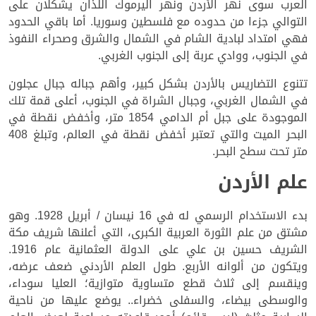
العرب سوى نهر الأردن ونهر اليرموك اللذان يشكلان على
التوالي جزءا من حدوده مع فلسطين وسوريا. أما باقي الحدود
فهي امتداد لبادية الشام في الشمال والشرق وصحراء النفوذ
في الجنوب، ووادي عربة إلى الجنوب الغربي.
تتنوع التضاريس بالأردن بشكل كبير، وأهم جباله جبال عجلون
في الشمال الغربي، وجبال الشراة في الجنوب، أعلى قمة تلك
الموجودة على جبل أم الدامي 1854 متر، وأخفض نقطة في
البحر الميت والتي تعتبر أخفض نقطة في العالم، وتبلغ 408
متر تحت سطح البحر.
علم الأردن
بدء الاستخدام الرسمي له في 16 نيسان / أبريل 1928. وهو
مشتق من علم الثورة العربية الكبرى، التي أعلنها شريف مكة
الشريف حسين بن علي على الدولة العثمانية عام 1916.
ويتكون من ألوانه الأربع. طول العلم الأردني ضعف عرضه،
وينقسم إلى ثلاث قطع متساوية متوازية؛ العليا سوداء،
والوسطى بيضاء، والسفلى خضراء.. يوضع عليها من ناحية