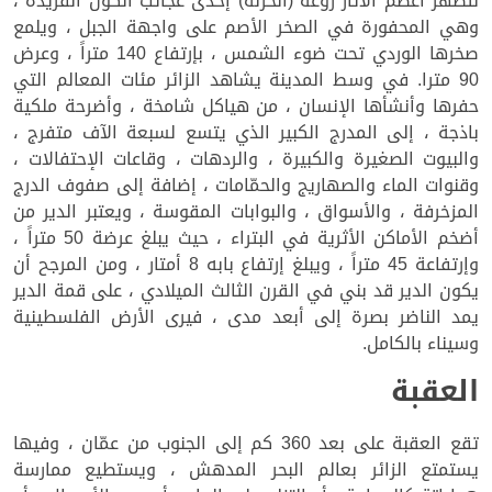
لتظهر أعظم الأثار روعة (الخزنة) إحدى عجائب الكون الفريدة ،
وهي المحفورة في الصخر الأصم على واجهة الجبل ، ويلمع
صخرها الوردي تحت ضوء الشمس ، بإرتفاع 140 متراً ، وعرض
90 مترا. في وسط المدينة يشاهد الزائر مئات المعالم التي
حفرها وأنشأها الإنسان ، من هياكل شامخة ، وأضرحة ملكية
باذجة ، إلى المدرج الكبير الذي يتسع لسبعة الآف متفرج ،
والبيوت الصغيرة والكبيرة ، والردهات ، وقاعات الإحتفالات ،
وقنوات الماء والصهاريج والحمّامات ، إضافة إلى صفوف الدرج
المزخرفة ، والأسواق ، والبوابات المقوسة ، ويعتبر الدير من
أضخم الأماكن الأثرية في البتراء ، حيث يبلغ عرضة 50 متراً ،
وإرتفاعة 45 متراً ، ويبلغ إرتفاع بابه 8 أمتار ، ومن المرجح أن
يكون الدير قد بني في القرن الثالث الميلادي ، على قمة الدير
يمد الناضر بصرة إلى أبعد مدى ، فيرى الأرض الفلسطينية
وسيناء بالكامل.
العقبة
تقع العقبة على بعد 360 كم إلى الجنوب من عمّان ، وفيها
يستمتع الزائر بعالم البحر المدهش ، ويستطيع ممارسة