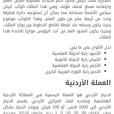
السارية مثلث (ليس قائم) أحمر قاعدته مساوية لعرض العلم
وارتفاعه مساوٍ لنصف طوله، وفي هذا المثلث كوكب أبيض
سباعي الأشعة مساحته مما يمكن أن تستوعبه دائرة قطرها
واحد من أربعة عشر من طول العلم، وهذا الكوكب موضوع
بحيث يكون وسطه عند نقطة تقاطع الخطوط بين زوايا المثلث،
وبحيث يكون المحور المار من أحد الرؤوس موازياً لقاعدة هذا
المثلث.
تدل الألوان على ما يلي:
الأسود راية الدولة العباسية
الأبيض راية الدولة الأموية
الأخضر راية الدولة الفاطمية
الأحمر راية الثورة العربية الكبرى
العملة الأردنية
الدينار الأردني هو العملة الرسمية في المملكة الأردنية
الهاشمية ويصدره البنك المركزي الأردني. يقسم الدينار
الأردني إلى 1000 فلس، أو 100 قرش. ويوجد الدينار بشكل
ورقي للفئات 50، 20، 10، 5، 1 دينار. وتتوفر أشكال معدنية