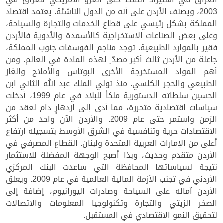
2003، ويصنف الأردن على أنه من الدول الناشئة. يعتمد اقتصاد
المملكة بشكل رئيسي على قطاع الخدمات والتجارة والسياحة،
وعلى بعض الصناعات الاستخراجية كالأسمدة والأدوية فالأردن
فقير بالموارد الطبيعية. توجد مناجم الفوسفات جنوب المملكة،
جاعلة من الأردن ثالث أكبر مصدّر لهذه المادة في العالم. ومن
أهم المواد المستخرجة الأخرى البوتاس والأملاح والغاز
الطبيعي والحجر الكلسي. منذ تولي الملك عبد الله الثاني ابن
الحسين سلطاته الدستورية ملكاً للبلاد في عام 1999، أدخلت
سياسات اقتصادية متحررة، مما أدى إلى ازدهارٍ دام لعقد من
الزمن واستمر حتى عام 2009. والأردن الآن واحد من أكثر
الاقتصادات حرية وتنافسية في الشرق الأوسط بتسجيله ارتفاع
أعلى من الإمارات العربية المتحدة ولبنان. القطاع المصرفي في
الأردن متقدم وحديث، وبذا أصبح الوجهة المفضلة للاستثمار
نتيجة لسياساتها المحافظة التي ساعدت البنك المركزي
الأردني في تجنب الأزمة المالية العالمية في عام 2009. ويعلق
الأردن آماله على السياحة وصادرات اليورانيوم، إضافة إلى
الصخر الزيتي والتجارة وتكنولوجيا المعلومات والاتصالات
لتحقيق النمو الاقتصادي في المستقبل.