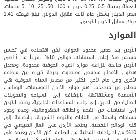
للعملة بقيمة 0.5، 0.25 دينار و 100، 50، 25، 10 ،5 فلسات.
سعر الدينار بشكل عام ثابت مقابل الدولار، تبلغ قيمته 1.41
دولار مقابل الدينار الأردني.
الموارد
الأردن بلد صغير محدود الموارد، لكن اقتصاده في تحسن
مستمر منذ إعلان استقلاله. حوالي 10% تقريباً من أراضي
الأردن صالحة للزراعة، موارد المياه الجوفية محدودة، ومعدل
هطول الأمطار منخفض ومتفاوت بدرجة كبيرة بين منطقة
لأخرى ومن عام لآخر. الكثير من مصادر المياه الجوفية هي
مصادر غير متجددة. أهم موارد الأردن الفوسفات، البوتاس،
الأسمدة ومشتقاتها، بالإضافة إلى السياحة والتحويلات
المالية من الخارج، إلى جانب المساعدات الخارجية. يفتقر الأردن
إلى احتياطات من الفحم والطاقة الكهرومائية، وعدم وجود
مساحات واسعة من الغابات والثروة الشجرية، بالإضافة إلى
قلة الودائع النفطية. يعتمد الأردن على الغاز الطبيعي في
10% من احتياجاته المحلية من الطاقة. كان الأردن يعتمد على
العراق في استيراد النفط حتى الغزو الأمريكي للعراق في